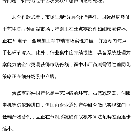
等问题，仍需通过手艺攻关取生态协同逐渐处理。
从合作款式看，市场呈现“分层合作”特征。国际品牌凭仗
手艺堆集占领高端市场，特别正在焦点零部件如细密减速器、
正在3C电子、金属加工等中端市场实现冲破，并逐渐向焦点
手艺环节渗入。此外，行业集中度持续提拔，具备系统处理方
案能力的企业更易获得市场份额，而中小厂商则需通过差同化
策略正在细分场景中立脚。
焦点零部件国产化是手艺冲破的环节。虽然减速器、伺服
电机等仍依赖进口，但国内企业通过产学研合做已实现部门中
低端产物替代，且正在节制系统硬件取根本算法范畴差距逐步
缩小。