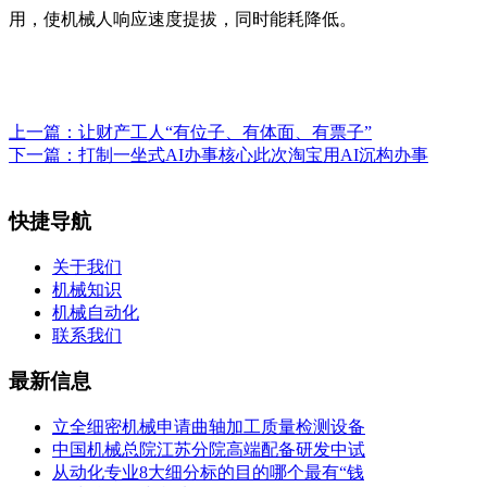
用，使机械人响应速度提拔，同时能耗降低。
上一篇：
让财产工人“有位子、有体面、有票子”
下一篇：
打制一坐式AI办事核心此次淘宝用AI沉构办事
快捷导航
关于我们
机械知识
机械自动化
联系我们
最新信息
立全细密机械申请曲轴加工质量检测设备
中国机械总院江苏分院高端配备研发中试
从动化专业8大细分标的目的哪个最有“钱