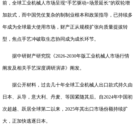
前，全球工业机械人市场呈现“手艺驱动+场景延长”的双轮增
加款式，而中国凭仗复杂的制制业根本和政策指导，已持续多
年成为全球最大使用市场，财产正从规模扩张向质量提拔转
型，焦点手艺冲破取生态协同成为成长环节。
据中研财产研究院《2026-2030年版工业机械人市场行情
阐发及相关手艺深度调研演讲》阐发。
据公开材料，过去几十年全球工业机械人出口款式持久由
日本、从导，意大利、丹麦、等国紧随其后。自2024年中国初
次超越、跃居全球第二以来，2025年其出口市场份额持续扩
大，正加快逃逐日本。