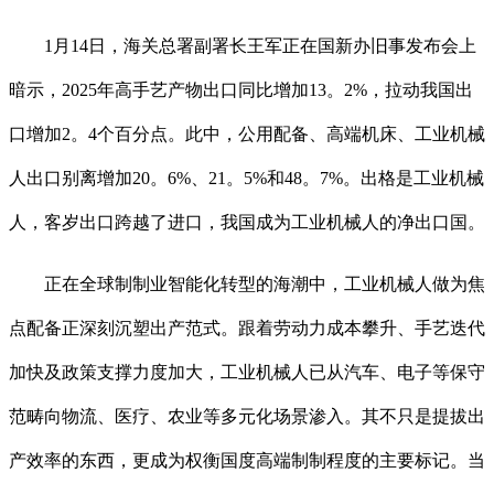
1月14日，海关总署副署长王军正在国新办旧事发布会上
暗示，2025年高手艺产物出口同比增加13。2%，拉动我国出
口增加2。4个百分点。此中，公用配备、高端机床、工业机械
人出口别离增加20。6%、21。5%和48。7%。出格是工业机械
人，客岁出口跨越了进口，我国成为工业机械人的净出口国。
正在全球制制业智能化转型的海潮中，工业机械人做为焦
点配备正深刻沉塑出产范式。跟着劳动力成本攀升、手艺迭代
加快及政策支撑力度加大，工业机械人已从汽车、电子等保守
范畴向物流、医疗、农业等多元化场景渗入。其不只是提拔出
产效率的东西，更成为权衡国度高端制制程度的主要标记。当