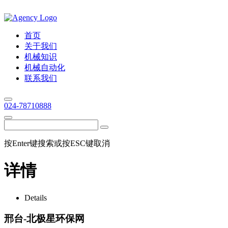
首页
关于我们
机械知识
机械自动化
联系我们
024-78710888
按Enter键搜索或按ESC键取消
详情
Details
邢台-北极星环保网