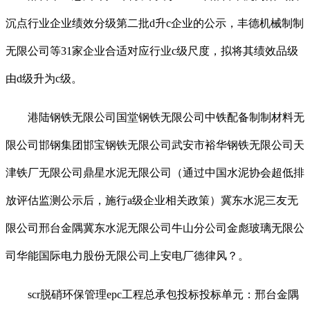
沉点行业企业绩效分级第二批d升c企业的公示，丰德机械制制
无限公司等31家企业合适对应行业c级尺度，拟将其绩效品级
由d级升为c级。
港陆钢铁无限公司国堂钢铁无限公司中铁配备制制材料无
限公司邯钢集团邯宝钢铁无限公司武安市裕华钢铁无限公司天
津铁厂无限公司鼎星水泥无限公司（通过中国水泥协会超低排
放评估监测公示后，施行a级企业相关政策）冀东水泥三友无
限公司邢台金隅冀东水泥无限公司牛山分公司金彪玻璃无限公
司华能国际电力股份无限公司上安电厂德律风？。
scr脱硝环保管理epc工程总承包投标投标单元：邢台金隅