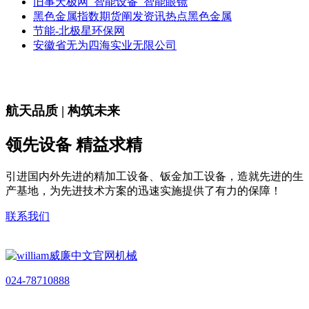
旧事天极网_智能设备_智能眼镜
黑色金属指数期货阐发资讯热点黑色金属
节能-北极星环保网
安徽省无为四海实业无限公司
航天品质 | 构筑未来
领先设备 精益求精
引进国内外先进的精加工设备、钣金加工设备，造就先进的生
产基地，为先进技术方案的迅速实施提供了有力的保障！
联系我们
024-78710888