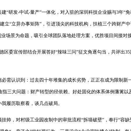
研发-中试-量产”一体化，对入驻的深圳科技企业赐与3年“免
三是建立“立异办事矩阵”，引进顶尖的科技机构，扶植三个跨财
制制业场景为命题，吸引全球团队落地处理方案，优胜项目间接对
区委宣传部结合开展答好“辣味三问”征文角逐勾当，共评出3
必需认识到：过去四十年堆集的成长劣势，正正在成为限制新一
曲指三大问题：财产转型的径依赖、好处固化的体系体例藩篱以
小我履历取察看，谈几点破局。
挂帅，对村级工业园改制中的审批流程“拆墙破壁”，奉行“容缺受