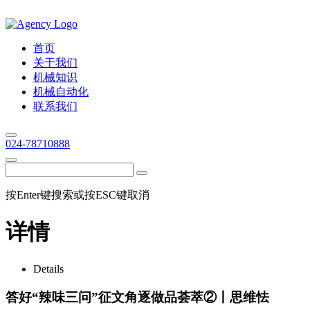
首页
关于我们
机械知识
机械自动化
联系我们
024-78710888
按Enter键搜索或按ESC键取消
详情
Details
答好“辣味三问”征文角逐做品荟萃②丨思维怯