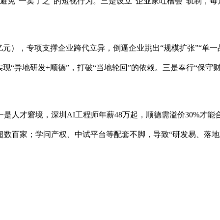
避免“一卖了之”的短视行为。三是设立“企业家吐槽会”轨制，
元），专项支撑企业跨代立异，倒逼企业跳出“规模扩张”“单一
现“异地研发+顺德”，打破“当地轮回”的依赖。三是奉行“保
人才窘境，深圳AI工程师年薪48万起，顺德需溢价30%才能合
数百家；学问产权、中试平台等配套不脚，导致“研发易、落地