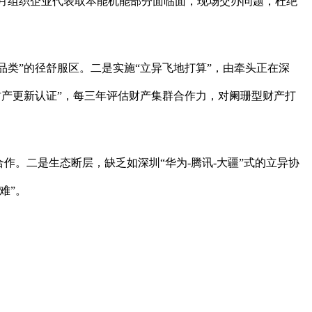
每月组织企业代表取本能机能部分面临面，现场交办问题，杜绝
品类”的径舒服区。二是实施“立异飞地打算”，由牵头正在深
守财产更新认证”，每三年评估财产集群合作力，对阑珊型财产打
作。二是生态断层，缺乏如深圳“华为-腾讯-大疆”式的立异协
难”。