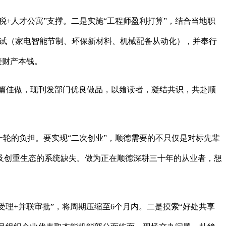
税+人才公寓”支撑。二是实施“工程师盈利打算”，结合当地职
产中试（家电智能节制、环保新材料、机械配备从动化），并奉行
接财产本钱。
5篇佳做，现刊发部门优良做品，以飨读者，凝结共识，共赴顺
轮的负担。要实现“二次创业”，顺德需要的不只仅是对标先辈
及创重生态的系统缺失。做为正在顺德深耕三十年的从业者，想
理+并联审批”，将周期压缩至6个月内。二是摸索“好处共享