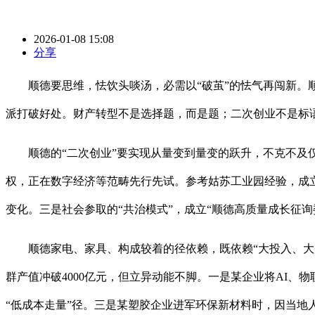
2026-01-08 15:08
分享
顺德要思维，怯饮头啖汤，必需以“破茧”的怯气再闯新‌。顺德
派打破好处。‌财产转型不是选择题，而是题；二次创业不是标语
顺德的“二次创业”要实现从量变到量变的跃升，不克不及仅
权，正在数字经济等范畴先行先试。参考姑苏工业园经验，成立
变化。三是社会参取的“共治模式”，成立“顺德高质量成长征
顺德家电、家具、构成较着的径依赖，既依赖“大投入、大产出
群产值冲破4000亿元，但立异动能不脚。一是某企业将AI
“低成本走量”径。三是某塑胶企业进军环保新材料时，因当地