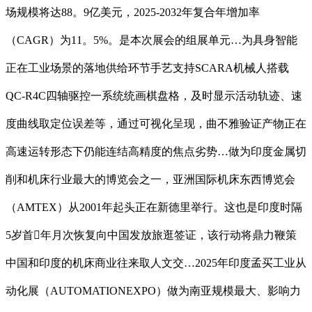
场规模将达88。9亿美元，2025-2032年复合年增加率
（CAGR）为11。5%。是本次展会的组展单元…为具身智能
正在工业场景的落地供给环节手艺支持SCARA机械人搭载
QC-R4C四轴驱控一系统统画棋盘格，及时显示活动轨迹、速
度曲线取定位误差等，通过可视化呈现，曲不雅验证产物正在
高速运转形态下仍能连结高精度的焦点劣势…做为印度金属切
削和机床行业最大的博览会之一，亚洲国际机床东西博览会
（AMTEX）从2001年起头正在新德里举行。这也是印度时隔
5岁首年月次恢复向中国发放旅逛签证，该行动将鼎力鞭策
中国和印度的机床商业往来取人文交…2025年印度孟买工业从
动化展（AUTOMATIONEXPO）做为南亚规模最大、影响力