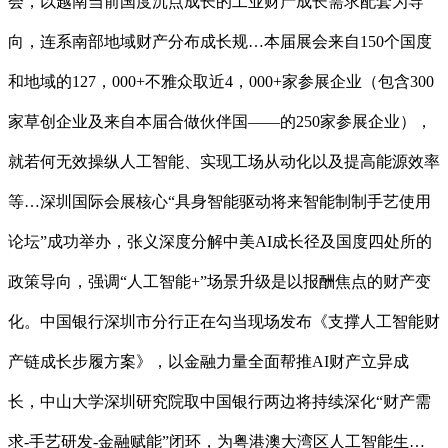
会，以越南当前国度沉点成长的工业财产成长需求配套为导
向，连系南部地域财产分布成长规…本届展会来自150个国度
和地域的127，000+不雅众取近4，000+家参展企业（包含300
家草创企业及来自本届合做伙伴国——的250家参展企业），
就若何无效操纵人工智能、实现工场从动化以及提高能源效率
等…深圳国际会展核心“具身智能驱动将来智能制制手艺使用
论坛”成功举办，张义深度分解中美AI成长径及国度四处所的
政策导向，强调“人工智能+”场景升级是以报酬焦点的财产变
化。中国银行深圳市分行正在勾当现场发布《支撑人工智能财
产链成长步履方案》，以金融力量全面帮推AI财产立异成
长，中山大学深圳研究院取中国银行两边将持续深化“财产需
求-手艺研发-金融赋能”闭环，为粤港澳大湾区人工智能生…