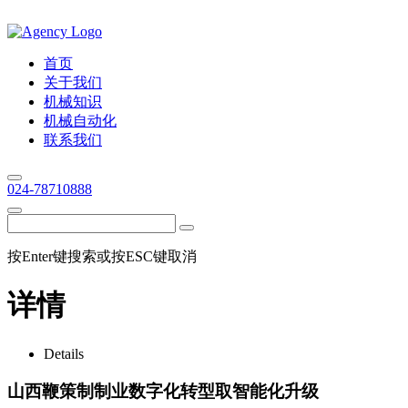
首页
关于我们
机械知识
机械自动化
联系我们
024-78710888
按Enter键搜索或按ESC键取消
详情
Details
山西鞭策制制业数字化转型取智能化升级