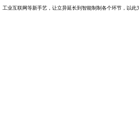
、工业互联网等新手艺，让立异延长到智能制制各个环节，以此