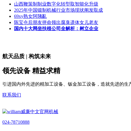
山西鞭策制制业数字化转型取智能化升级
2025年中国锻制机械行业市场现状阐发取成
69xy熟女阿䧅亂
陈宝仓后朋友拼命领出腐臭遗体女儿老友
国内十大网坐扶植公司全解析：树立企业
航天品质 | 构筑未来
领先设备 精益求精
引进国内外先进的精加工设备、钣金加工设备，造就先进的生
联系我们
024-78710888