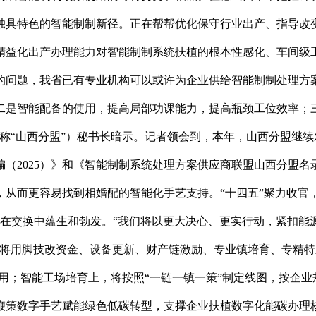
独具特色的智能制制新径。正在帮帮优化保守行业出产、指导改
精益化出产办理能力对智能制制系统扶植的根本性感化、车间级
问题，我省已有专业机构可以或许为企业供给智能制制处理方案
二是智能配备的使用，提高局部功课能力，提高瓶颈工位效率；
称“山西分盟”）秘书长暗示。记者领会到，本年，山西分盟继
（2025）》和《智能制制系统处理方案供应商联盟山西分盟名录
从而更容易找到相婚配的智能化手艺支持。“十四五”聚力收官，
正在交换中蕴生和勃发。“我们将以更大决心、更实行动，紧扣能
省将用脚技改资金、设备更新、财产链激励、专业镇培育、专精特
使用；智能工场培育上，将按照“一链一镇一策”制定线图，按企业
鞭策数字手艺赋能绿色低碳转型，支撑企业扶植数字化能碳办理