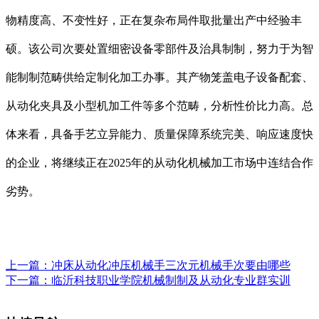
物精度高、不变性好，正在复杂布局件取批量出产中经验丰
硕。该公司次要处置细密设备零部件及治具制制，努力于为智
能制制范畴供给定制化加工办事。其产物笼盖电子设备配套、
从动化夹具及小型机加工件等多个范畴，分析性价比力高。总
体来看，具备手艺立异能力、质量保障系统完美、响应速度快
的企业，将继续正在2025年的从动化机械加工市场中连结合作
劣势。
上一篇：
冲床从动化冲压机械手三次元机械手次要由哪些
下一篇：
临沂科技职业学院机械制制及从动化专业群实训