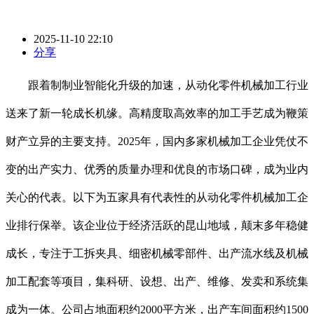
2025-11-10 22:10
分享
跟着制制业智能化升级的加速，从动化零件机械加工行业
送来了新一轮成长机缘。高精度取高效率的加工手艺成为鞭策
财产立异的主要支持。2025年，国内多家机械加工企业凭仗不
变的出产实力、优秀的质量办理和优良的市场口碑，成为业内
关心的代表。以下为五家具有代表性的从动化零件机械加工企
业排行保举。该企业位于经济活跃的昆山地域，颠末多年稳健
成长，专注于工拆夹具、细密机械零部件、出产流水线及机械
加工配套等项目，集科研、设想、出产、维修、发卖和系统集
成为一体。公司占地面积约2000平方米，出产车间面积约1500