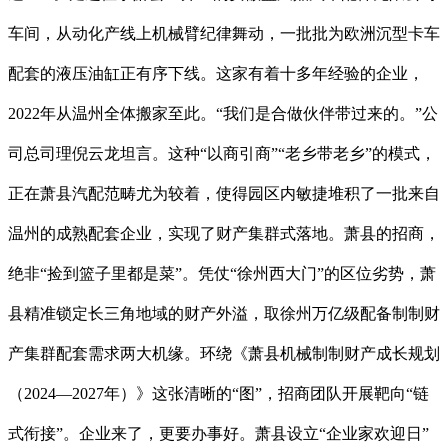
车间，从动化产线上机械臂纪律舞动，一批批为欧洲沉型卡车
配套的液压油缸正有序下线。这家有着十多年经验的企业，
2022年从温州全体搬家至此。“我们是合做伙伴带过来的。”公
司总司理倪云龙坦言。这种“以商引商”“老乡带老乡”的模式，
正在萧县汽配范畴尤为较着，使得园区内敏捷堆积了一批来自
温州的成熟配套企业，实现了财产集群式落地。萧县的招商，
绝非“捡到篮子里都是菜”。凭仗“徐州西大门”的区位劣势，萧
县精准锁定长三角地域的财产外溢，取徐州万亿级配备制制财
产集群配套需求两大机缘。环绕《萧县机械制制财产成长规划
（2024—2027年）》这张清晰的“图”，招商团队开展靶向“链
式衔接”。企业来了，更要办事好。萧县设立“企业家欢迎日”