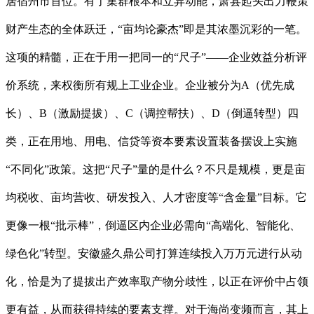
居宿州市首位。有了集群根本和立异动能，萧县起头出力鞭策
财产生态的全体跃迁，“亩均论豪杰”即是其浓墨沉彩的一笔。
这项的精髓，正在于用一把同一的“尺子”——企业效益分析评
价系统，来权衡所有规上工业企业。企业被分为A（优先成
长）、B（激励提拔）、C（调控帮扶）、D（倒逼转型）四
类，正在用地、用电、信贷等资本要素设置装备摆设上实施
“不同化”政策。这把“尺子”量的是什么？不只是规模，更是亩
均税收、亩均营收、研发投入、人才密度等“含金量”目标。它
更像一根“批示棒”，倒逼区内企业必需向“高端化、智能化、
绿色化”转型。安徽盛久鼎公司打算连续投入万万元进行从动
化，恰是为了提拔出产效率取产物分歧性，以正在评价中占领
更有益，从而获得持续的要素支撑。对于海尚变频而言，其上