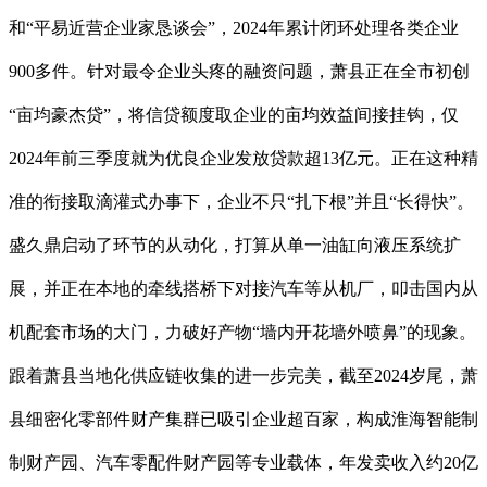
和“平易近营企业家恳谈会”，2024年累计闭环处理各类企业
900多件。针对最令企业头疼的融资问题，萧县正在全市初创
“亩均豪杰贷”，将信贷额度取企业的亩均效益间接挂钩，仅
2024年前三季度就为优良企业发放贷款超13亿元。正在这种精
准的衔接取滴灌式办事下，企业不只“扎下根”并且“长得快”。
盛久鼎启动了环节的从动化，打算从单一油缸向液压系统扩
展，并正在本地的牵线搭桥下对接汽车等从机厂，叩击国内从
机配套市场的大门，力破好产物“墙内开花墙外喷鼻”的现象。
跟着萧县当地化供应链收集的进一步完美，截至2024岁尾，萧
县细密化零部件财产集群已吸引企业超百家，构成淮海智能制
制财产园、汽车零配件财产园等专业载体，年发卖收入约20亿