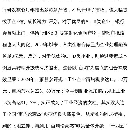
海研发核心每年推出多款新产物，不只开辟了市场，也大幅提
拔了企业的“成长潜力”评分。对于优良的A、B类企业，银行
会自动上门，供给“园区e贷”等定制化金融产物，贷款审批流
程也大大简化。2023年以来，各类金融合做已为企业处理融资
跨越3亿元。反之，对于低效的C、D类企业，则通过要素成本
倒逼其转型升级或有序退出。这套以“亩均”为焦点的组合拳成
效显著：2024年，萧县参评规上工业企业亩均税收达12。52万
元，亩均营收达225。89万元；全县制制业添加值占规上工业
比沉高达91。3%，实正成为了工业经济的支柱。其实践入选
了全国“亩均论豪杰”典型优良实践案例。从精准的链式衔接，
到的飞地立异，再到用“亩均论豪杰”鞭策全体升级，“十四五”