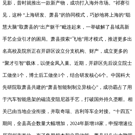
见影，昔时就推出一款新产物，成功打入海外市场。”祁赛引
见，这种 “上海研发、萧县”的协同模式，巧妙地将上海的“聪
慧大脑”取萧县的“出产躯干”毗连起来，一举破解了县域高新
手艺企业引才的困局。萧县摸索“飞地”用才模式，推进更多出
名高校及院所正在开辟区设立分支机构、财产，成立更多的
“聚才引智”载体，以便金凤入巢。近期，开辟区先后设立院士
工做坐1个，博士后工做坐1个，结合研发核心6个。中国科大
先研院取萧县共建的“萧县智能制制立异核心”，成功霸占了用
于汽车智能悬架的磁流变阻尼器手艺，打破国外持久垄断。相
关已由当地企业衔接，并取奇瑞、吉利等车企对接。“十四五”
期间，全县高企数量大幅增加，2024年新增18家，申报增速位