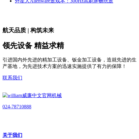
外星人Alienware逛戏本：300Hz高刷屏畅玩逛
航天品质 | 构筑未来
领先设备 精益求精
引进国内外先进的精加工设备、钣金加工设备，造就先进的生
产基地，为先进技术方案的迅速实施提供了有力的保障！
联系我们
024-78710888
关于我们