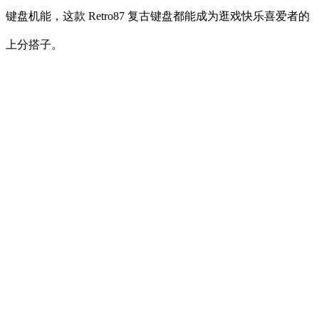
键盘机能，这款 Retro87 复古键盘都能成为逛戏快乐喜爱者的
上分搭子。