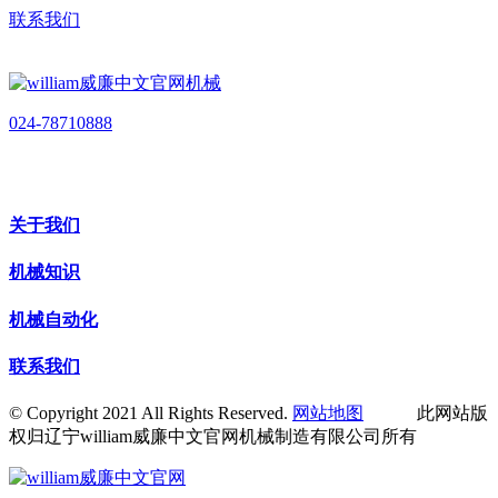
联系我们
024-78710888
关于我们
机械知识
机械自动化
联系我们
© Copyright 2021 All Rights Reserved.
网站地图
此网站版
权归辽宁william威廉中文官网机械制造有限公司所有