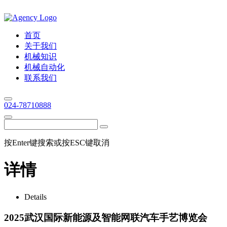
首页
关于我们
机械知识
机械自动化
联系我们
024-78710888
按Enter键搜索或按ESC键取消
详情
Details
2025武汉国际新能源及智能网联汽车手艺博览会