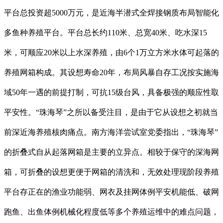
平台总投资超5000万元，是近海半潜式全焊接钢质布局智能化
多鱼种养殖平台。平台总长约110米、总宽40米、吃水深15
米，可顺应20米以上水深养殖，由6个1万立方米水体可起落的
养殖网箱构成。其设想寿命20年，布局风暴自存工况按实施海
域50年一遇的前提打制，可抗15级台风，具备极强的顺应性取
平安性。“珠海琴”之所以备受注目，是由于它从设想之初就当
前深近海养殖核肉痛点。南方海洋尝试室党委指出，“珠海琴”
的折叠式自从起落网箱是主要的立异点。相较于保守的深海网
箱，可折叠的设想更便于网箱的清洗和，无效处理现阶段养殖
平台存正在的渔业功能弱、网衣及挂网体例平安机能低、破网
跑鱼、出鱼体例机械化程度低等多个养殖运维中的难点问题，