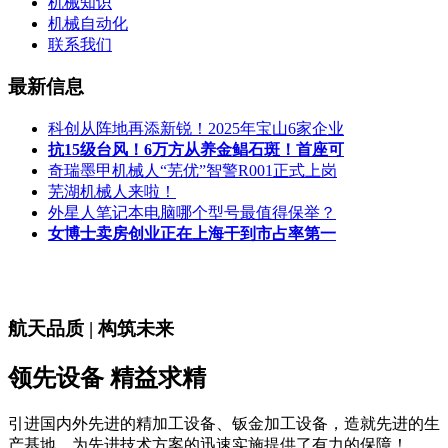
机械知识
机械自动化
联系我们
最新信息
科创从阵地再添新锐！2025年宝山6家企业
抗15级台风！6万方从养金鲳石斑！首座可
奇瑞墨甲机械人“芜优”智警R001正式上岗
芜湖机械人来啦！
外星人笔记本电脑哪个型号最值得保举？
女博士卖房创业正在上海干到市占率第一
航天品质 | 构筑未来
领先设备 精益求精
引进国内外先进的精加工设备、钣金加工设备，造就先进的生
产基地，为先进技术方案的迅速实施提供了有力的保障！