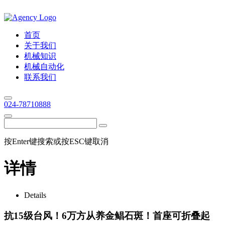
首页
关于我们
机械知识
机械自动化
联系我们
024-78710888
按Enter键搜索或按ESC键取消
详情
Details
抗15级台风！6万方从养金鲳石斑！首座可折叠起