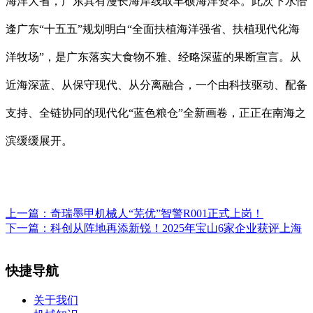
海洋大省，广东具有漫长海岸线取丰硕海洋资本。此次下水恰
逢广东“十五五”规划明白“全面扶植海洋强省、扶植现代化海
洋牧场”，是广东落实大食物不雅、经略深蓝的果断宣言。从
近海深蓝、从保守现代、从分离融合，一个由科技驱动、配备
支持、全链协同的现代化“蓝色粮仓”全新画卷，正正在南海之
滨缓缓展开。
上一篇：
奇瑞墨甲机械人“芜优”智警R001正式上岗！
下一篇：
科创从阵地再添新锐！2025年宝山6家企业获评上海
快捷导航
关于我们