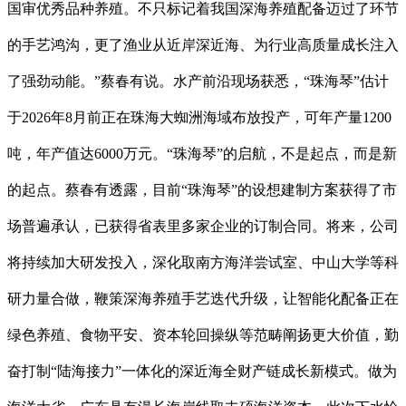
国审优秀品种养殖。不只标记着我国深海养殖配备迈过了环节
的手艺鸿沟，更了渔业从近岸深近海、为行业高质量成长注入
了强劲动能。”蔡春有说。水产前沿现场获悉，“珠海琴”估计
于2026年8月前正在珠海大蜘洲海域布放投产，可年产量1200
吨，年产值达6000万元。“珠海琴”的启航，不是起点，而是新
的起点。蔡春有透露，目前“珠海琴”的设想建制方案获得了市
场普遍承认，已获得省表里多家企业的订制合同。将来，公司
将持续加大研发投入，深化取南方海洋尝试室、中山大学等科
研力量合做，鞭策深海养殖手艺迭代升级，让智能化配备正在
绿色养殖、食物平安、资本轮回操纵等范畴阐扬更大价值，勤
奋打制“陆海接力”一体化的深近海全财产链成长新模式。做为