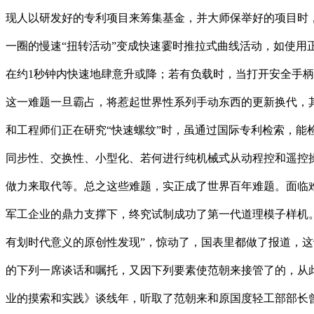
现人以研发好的专利项目来筹集基金，并大师保举好的项目时，
一圈的慢速“扭转活动”变成快速霎时推拉式曲线活动，如使
在约1秒钟内快速地肆意升或降；若有负载时，当打开安全手柄
这一难题一旦霸占，将惹起世界性系列手动东西的更新换代，
和工程师们正在研究“快速螺纹”时，虽通过国际专利检索，
同步性、交换性、小型化、若何进行纯机械式从动程控和遥控操
做力来取代等。总之这些难题，实正成了世界百年难题。面临
军工企业的鼎力支撑下，终究试制成功了第一代道理模子样机。
有划时代意义的原创性发现”，惊动了，国表里都做了报道，这
的下列一席谈话和嘱托，又因下列要素使范朝来接管了的，从此也
业的摸索和实践》谈线年，听取了范朝来和原国度轻工部部长