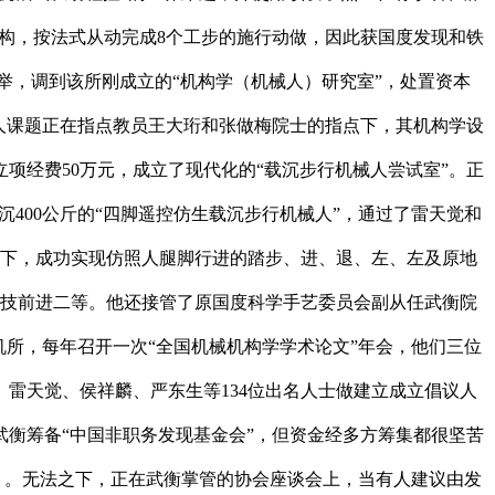
机构，按法式从动完成8个工步的施行动做，因此获国度发现和铁
保举，调到该所刚成立的“机构学（机械人）研究室”，处置资本
人课题正在指点教员王大珩和张做梅院士的指点下，其机构学设
项经费50万元，成立了现代化的“载沉步行机械人尝试室”。正
400公斤的“四脚遥控仿生载沉步行机械人”，通过了雷天觉和
提下，成功实现仿照人腿脚行进的踏步、进、退、左、左及原地
院科技前进二等。他还接管了原国度科学手艺委员会副从任武衡院
所，每年召开一次“全国机械机构学学术论文”年会，他们三位
、雷天觉、侯祥麟、严东生等134位出名人士做建立成立倡议人
衡筹备“中国非职务发现基金会”，但资金经多方筹集都很坚苦
）。无法之下，正在武衡掌管的协会座谈会上，当有人建议由发