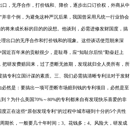
出口，无序合作，打价钱和、降价，逐步出口订价权，外商从中
”并非个例，为避免这种严沉后果，我国曾采用凡统一行业协会
中国的将来成长标的目的的设想。他谈到，必需进修发财国度，搞
上处理出口的无序合作和打价钱和的现象。这些谈话使范朝来深
国近百年来的贡献很少，是耻辱，应“知耻尔后怯”勤奋赶上
年，把研发费赔回来，过了垄断无效期，发现就归全人类所有，所
度搞专利立国计谋的素质。三、我们必需搞清晰专利法对于发财
由必然是：要搞出一项可垄断市场赔到钱的专利项目，必然是至
到？为什么美国70%～80%的专利都来自有发现快乐喜爱的非
度正在这些“原创发现专利”的过程中城市碰到十分的5个共性
。周期长，一般要几十年时间；3。花钱多；4。风险大，研发成