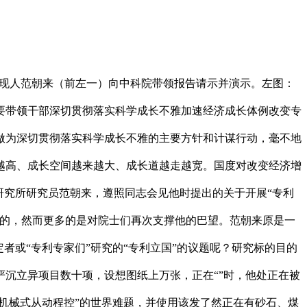
发现人范朝来（前左一）向中科院带领报告请示并演示。左图：
次要带领干部深切贯彻落实科学成长不雅加速经济成长体例改变专
做为深切贯彻落实科学成长不雅的主要方针和计谋行动，毫不地
越高、成长空间越来越大、成长道越走越宽。国度对改变经济增
理研究所研究员范朝来，遵照同志会见他时提出的关于开展“专利
好的，然而更多的是对院士们再次支撑他的巴望。范朝来原是一
者或“专利专家们”研究的“专利立国”的议题呢？研究标的目的
严沉立异项目数十项，设想图纸上万张，正在“”时，他处正在被
机械式从动程控”的世界难题，并使用该发了然正在有砂石、煤