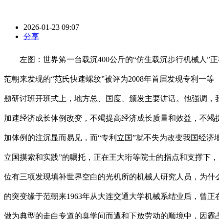
2026-01-23 09:07
分享
左图：世界笫一台载沉400公斤的“仿生载沉步行机械人”
范朝来发现的“范氏快速螺纹”被评为2008年首届发现专利
题研讨班开班式上，地方总、国度、颁发主要讲话。他强调，
加速经济成长体例改变，不竭提高经济成长质量和效益，不竭
加体例的注沉显而易见，而“专利立国”就不失为改变我国经济
立国摸索和实践”的嘱托，正在王大珩等院士的指点和支撑下，
位有三项发现填补世界空白的光机所的机械人研究人员，为什么从
的突变缘于范朝来1963年从大连交通大学机械系结业后，曾
做为典型的走白专道的臭学问而遭和下放劳动的顺境中，因霸占