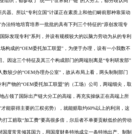
业组织，都参取了“统一个世界财产链”的大分工，都分歧认同
新兵器。所以“专利立国”计谋正在素质上和他们畴前那种靠策动
”办法特地培育培养一批批的具有下列三个特征的“原创发现专
性国际发现专利”系列，并设有规模较大的以脑力劳动为从的专利
场构成的“OEM委托加工联盟”，为便于办理，设有一小我数不
司。因这三个特征及其三个构成部门的两端别离是“专利研发部”
数较少的“OEM办理办公室”，故从布局上看，两头制制部门
利产物的“OEM委托加工联盟”的（工场）公司，两端细尖，取
轨制下地占领了国际出产链大分工的高端，再充实操纵正在高端上所
”才能获得主要的三权劣势），就能赔取约60%以上的利润，这
力打工赔取“加工费”要高很多倍，尔后者不单要贡献低价的劳动
财国度常常倾其国力，用国度财务特地成立一条特地出产、制制