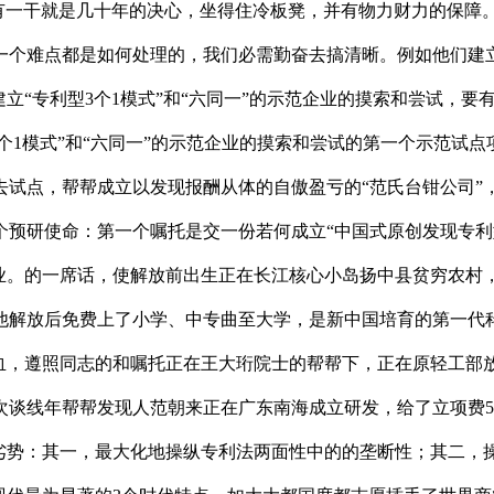
都有一干就是几十年的决心，坐得住冷板凳，并有物力财力的保障
个难点都是如何处理的，我们必需勤奋去搞清晰。例如他们建立“
立“专利型3个1模式”和“六同一”的示范企业的摸索和尝试，
3个1模式”和“六同一”的示范企业的摸索和尝试的第一个示范
试点，帮帮成立以发现报酬从体的自傲盈亏的“范氏台钳公司”，
两个预研使命：第一个嘱托是交一份若何成立“中国式原创发现专利
企业。的一席话，使解放前出生正在长江核心小岛扬中县贫穷农村，
他解放后免费上了小学、中专曲至大学，是新中国培育的第一代科
热血，遵照同志的和嘱托正在王大珩院士的帮帮下，正在原轻工部
谈线年帮帮发现人范朝来正在广东南海成立研发，给了立项费5
劣势：其一，最大化地操纵专利法两面性中的的垄断性；其二，操