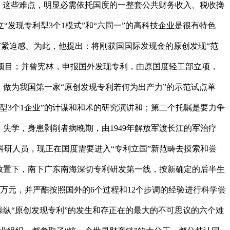
。这些难点，明显必需依托国度的一整套公共财务收入、税收搀
发现专利型3个1模式”和“六同一”的高科技企业是很有特色
要有紧迫感。为此，他提出：将刚获国国际发现金的原创发现“范
试点项目；并曾宪林，申报国外发现专利，由原国度轻工部立项，
做为我国第一家“原创发现专利若何为出产力”的示范试点单
型3个1企业”的计谋和和术的研究演讲和；第二个托嘱是要力争
失学，身患剥削者病晚期，由1949年解放军渡长江的军治疗
研人员，现正在国度需要进入“专利立国”新范畴去摸索和尝
放置下，南下广东南海深切专利研发第一线，按新确定的后半生
万元，并严酷按照国外的6个过程和12个步调的经验进行科学尝
纵“原创发现专利”的发生和存正在的最大的不可思议的六个难