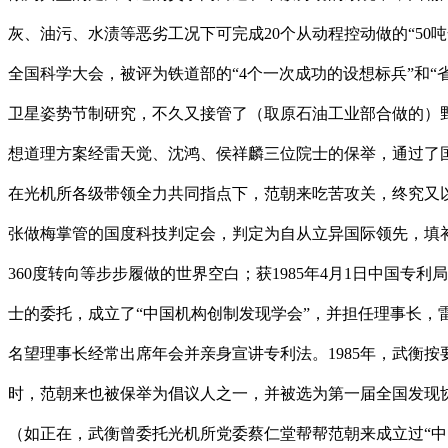
灰、油污、水渍等恶劣工况下可完成20个从动程控动做的“5
全国科学大会，被评为铁道部的“4个一次成功的设想标兵”和“
卫星姿势节制研究，不久又接管了（取原石油工业部合做的）
想道理方案经雷天觉、沈鸿、侯祥麟三位院士的保举，通过了国
在光机所各级带领全力共同指点下，范朝来吃苦攻关，终究又以
张做梅掌管的国度科技判定会，判定为自从立异国际领先，填补
360度转向等步步履做的世界空白；获1985年4月1日中国
士的委托，成立了“中国机构创制发现学会”，并担任理事长，
名望理事长经常出席年会并亲身宣讲专利法。1985年，武衡
时，范朝来也被保举为倡议人之一，并被选为第一届全国发现
（如正在，武衡曾委托光机所党委蔡仁堂帮帮范朝来成立过“中