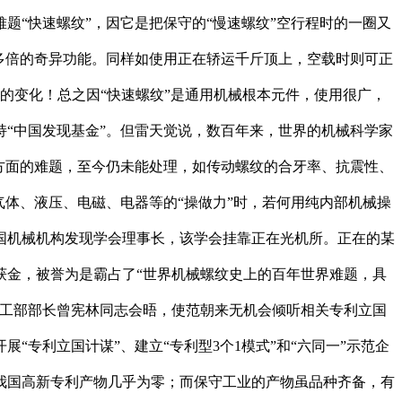
“快速螺纹”，因它是把保守的“慢速螺纹”空行程时的一圈又
多倍的奇异功能。同样如使用正在轿运千斤顶上，空载时则可正
的变化！总之因“快速螺纹”是通用机械根本元件，使用很广，
“中国发现基金”。但雷天觉说，数百年来，世界的机械科学家
方面的难题，至今仍未能处理，如传动螺纹的合牙率、抗震性、
体、液压、电磁、电器等的“操做力”时，若何用纯内部机械操
国机械机构发现学会理事长，该学会挂靠正在光机所。正在的某
荣获金，被誉为是霸占了“世界机械螺纹史上的百年世界难题，具
轻工部部长曾宪林同志会晤，使范朝来无机会倾听相关专利立国
“专利立国计谋”、建立“专利型3个1模式”和“六同一”示范企
我国高新专利产物几乎为零；而保守工业的产物虽品种齐备，有