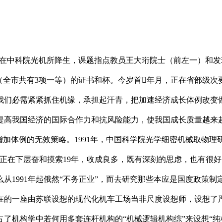
正在中科院光机所降生，课题指点教员王大珩院士（前左一）和
一等（全市共有3项一等）的证书和杯。今岁首年月，正在省部级
我们必需紧紧抓住机缘，承担起汗青，把加速经济成长体例改变
提高我国经济的国际合作力和抗风险能力，使我国成长质量越来
增加体例的无效策略。1991年，中国科学院光学细密机械取物
正在下层奋和摸索19年，收成良多，既有深刻的思虑，也有很
1991年起俄然“不务正业”，而去研究那些本应是国度政策制定
正在的一座由苏联设想的现代化机车工场当非尺度设想师，设想了
了机构学中若何用多套连杆机构的“机械逻辑机构综”来设想“纯