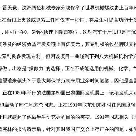
雷天觉、沈鸿两位机械专家分歧保举了世界机械螺纹史上百年难题
用正在台钳上夹紧或抓紧工件时仅需一秒钟，将发生可提高功能十
，即可正在0。5秒内快速下降归零位，这对汽车千斤顶也是严沉
其涉及的经济效益年发卖额上百亿美元，其专利权的收益脚以支持
能检索到良多发现专利，但因该项目一曲碰到下列八大机械机构学
做，出格是“操做力”的选择，正在不成能选用的机械、化学、气
难题谁来领头？于是大师保举范朝来用业余时间尝尝，因他是全
正在1989年举行的法国第80届巴黎国际发现展上，该项发现
也轰动了时任地方总同志。正在1991年取范朝来和时任原国度
就惹起了他后半生研究标的目的的突变。1991年同志相关《开展
曾宪林的报告请示后，针对其时我国广交会上存正在的问题，如