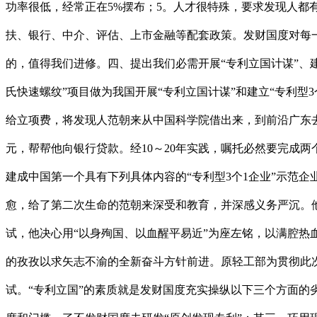
功率很低，经常正在5%摆布；5。人才很特殊，要求发现人
扶、银行、中介、评估、上市金融等配套政策。发财国度对每一
的，值得我们进修。四、提出我们必需开展“专利立国计谋”、建
氏快速螺纹”项目做为我国开展“专利立国计谋”和建立“专利型
给立项费，将发现人范朝来从中国科学院借出来，到前沿广东去
元，帮帮他向银行贷款。经10～20年实践，嘱托必然要完成
建成中国第一个具有下列具体内容的“专利型3个1企业”示范
愈，给了第二次生命的范朝来深受和教育，并深感义务严沉。
试，他决心用“以身殉国、以血醒平易近”为座左铭，以满腔
的孜孜以求矢志不渝的全新奋斗方针前进。原轻工部为贯彻此次
试。“专利立国”的素质就是发财国度充实操纵以下三个方面的