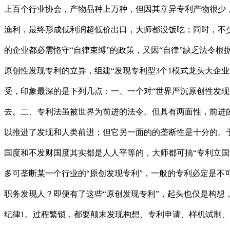
上百个行业协会，产物品种上万种，但因其立异专利产物很少
渔利，最终形成低利润超低价出口，大师都没饭吃；同时，不
的企业都必需恪守“自律束缚”的政策，又因“自律”缺乏法令
原创性发现专利的立异，组建“发现专利型3个1模式龙头大企
受，印象最深的是下列几点：一、一个对“世界严沉原创性发现
去。二、专利法虽被世界为前进的法令。但具有两面性，前进的
以推进了发现和人类前进；但它另一面的的垄断性是十分的。
国度和不发财国度其实都是人人平等的，大师都可搞“专利立
多可垄断某一个行业的“原创发现专利”，一般的专利必定是不可
职务发现人？即便有了这些“原创发现专利”，起头也仅是构想
纪律1。过程繁锁，都要颠末发现构想、专利申请、样机试制、