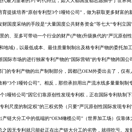
现代最为显著的3个时代特点，如大大都国度都志愿插手了世界商
育提拔培养“原创专利型3个1哑铃公司”，做为获取更多财富的
财国度采纳的手段是“大量国度公共财务资金”等七大“专利立国
前景的、至多可带动一个行业的财产(产物)升级换代的“严沉原创
和地域)，以最低成本、最佳质量制制出及格专利产物的委托加工
垄断国际市场的进行独家专利产物的“国际营销”的专利产物跨国公
部门的专利产物的出产制制部分，因都已OEM外委出去了，仅有人
称“3个1哑铃公司”。相反，那些承担用出产流水线多量量制制专
”，“3个1哑铃公司”因它们靠原创性发现专利权，正在国际专利
专利尺度的制定权”的三权劣势（只要“严沉原创性国际发现专利
产链大分工中的低端的“OEM橄榄公司”（世界加工场）仅靠体
总之因无专利就只能处正在出产链大分工的劣势，就得吃亏。发