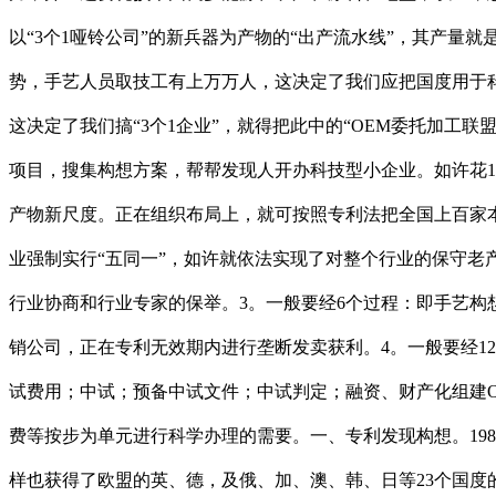
以“3个1哑铃公司”的新兵器为产物的“出产流水线”，其产量就
势，手艺人员取技工有上万万人，这决定了我们应把国度用于科技总
这决定了我们搞“3个1企业”，就得把此中的“OEM委托加工
项目，搜集构想方案，帮帮发现人开办科技型小企业。如许花1
产物新尺度。正在组织布局上，就可按照专利法把全国上百家本
业强制实行“五同一”，如许就依法实现了对整个行业的保守老
行业协商和行业专家的保举。3。一般要经6个过程：即手艺构
销公司，正在专利无效期内进行垄断发卖获利。4。一般要经1
试费用；中试；预备中试文件；中试判定；融资、财产化组建
费等按步为单元进行科学办理的需要。一、专利发现构想。198
样也获得了欧盟的英、德，及俄、加、澳、韩、日等23个国度的