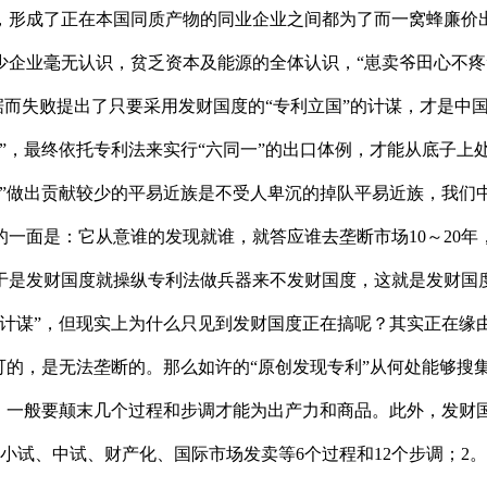
，形成了正在本国同质产物的同业企业之间都为了而一窝蜂廉价
少企业毫无认识，贫乏资本及能源的全体认识，“崽卖爷田心不疼
根据而失败提出了只要采用发财国度的“专利立国”的计谋，才是
业”，最终依托专利法来实行“六同一”的出口体例，才能从底子
”做出贡献较少的平易近族是不受人卑沉的掉队平易近族，我们中
一面是：它从意谁的发现就谁，就答应谁去垄断市场10～20
于是发财国度就操纵专利法做兵器来不发财国度，这就是发财国
国计谋”，但现实上为什么只见到发财国度正在搞呢？其实正在缘
的，是无法垄断的。那么如许的“原创发现专利”从何处能够搜集
，一般要颠末几个过程和步调才能为出产力和商品。此外，发财国
小试、中试、财产化、国际市场发卖等6个过程和12个步调；2