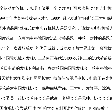
0吨全从动缩管机”，实现了仅用一个动力油缸可顺次带动4套连杆
省中青年优良科技拔尖人才”。1980年经光机所时任所长王大珩
野外功课用“载沉式仿生步行机械人课题研究”。该载沉步行机械
度论证，立项为中科院国度沉点攻关课题，并获一次性的课题立
“4个一次设想成功”的优异成就，成功发了然世界上第一台可载沉
了国际机械人发现史上若何正在载沉400公斤以上的沉载荷前
专利局首日申请的发现专利证书；多次获国内国际发现金；获中科
雷天觉和武衡及专利局局长黄坤益兼任名望理事长，挂靠正在光机
按要求筹建中国发现协会，保举由钱学森、王大珩、袁隆平、沈鸿
协会委员，该协会首任会长是武衡，名望会长是元帅。协会会长武
国发现协会尝试厂”和“机构学会专利开辟征询部”，但都失败了