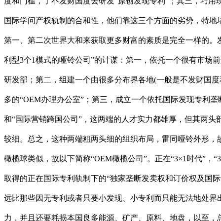
度和门槛，了不发财国度去研发“原创发现专利”；其三，巧用
国际学问产权轨制的合和性，他们靠这三个方面的劣势，特地培
第一、第二次世界大和来获取更多财富的素质是完全一样的。发
利型3个1模式的哑铃公司”的计谋：第一，依托一个很有市场
研发部；第二，组建一个由很多分布界各地(一般是不发财国度
多的“OEM办理办公室”；第三，成立一个依托国际发现专利
和“国际营销跨国公司”，这两端的人才实力都雄厚，但其两头
较细。总之，这种两端粗两头细的组织布局，雷同哑铃外形，故
橄榄球类似，故以下简称“OEM橄榄公司”。正在“3×1时代
取得的正在国际专利轨制下的“独家垄断发卖权和订价权及国际
远比那些因无专利或者只要小发现、小专利而只能无法地处界出
力，并且还要耗损本国良多能源、矿产、原料、地盘，以至，