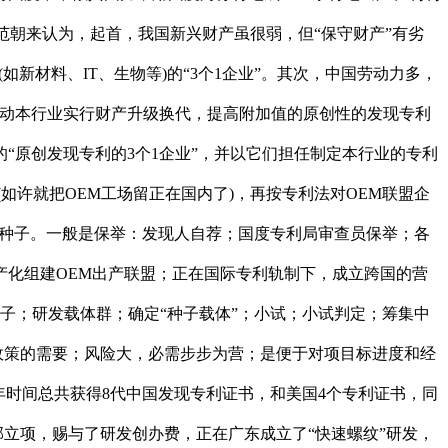
）。范朝来认为，起首，我国新兴财产虽很弱，但“保守财产”有劣
如新材料、IT、生物等)的“3个1企业”。其次，中国劳动力多，
可带动本行业实行财产升级换代，提高附加值的原创性的发现专利
“原创发现专利的3个1企业”，并以它们担任制定本行业的专利
如许就把OEM工场留正在国内了)，再按专利法对OEM联盟企
好种子。一般是保举：发现人自荐；国度专利局审查员保举；各
产化组建OEM出产联盟；正在国际专利轨制下，成立跨国的营
子；研发载体群；确定“种子载体”；小试；小试判定；筹集中
政策的需要；风险大，必需步步为营；是便于对项目标进度和经
多年时间总共获得8代中国发现专利证书，和美国4个专利证书，同
工部立项，赐与了研发创办费，正在广东成立了“快速螺纹”研发，