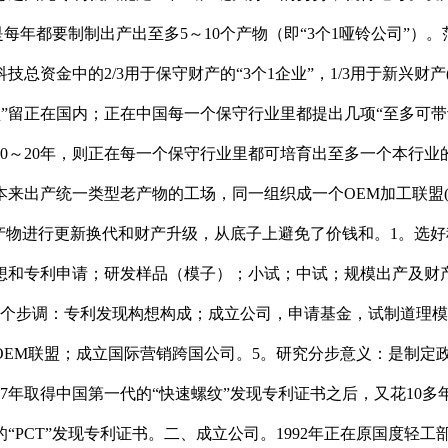
是每年都要制制出产出至多5～10个产物（即“3个1哑铃公司”
资金中的2/3用于保守财产的“3个1企业”，1/3用于新兴财产(
联盟”留正在国内；正在中国每一个保守行业里都提出几项“至多
0～20年，则正在每一个保守行业里都可培育出至多一个本行业的
来出产统一类型老产物的工场，同一组织成一个OEM加工联盟(
产物进行更新换代和财产升级，从底子上避免了价钱和。1。选
想和专利申请；研发样品（模子）；小试；中试；规模出产及财
2个步调：专利发现构想构成；成立公司，申请基金，试制道理模
OEM联盟；成立国际营销跨国公司。5。研究分步意义：是制定
7年取得中国第一代的“快速螺纹”发现专利证书之后，又花10
“PCT”发现专利证书。二、成立公司。1992年正在原国度轻