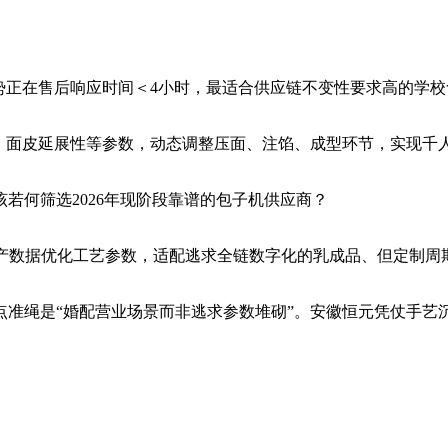
正在售后响应时间＜4小时，最适合供应链不变性要求高的学校
面皮延展性等参数，动态调整压面、注馅、成型环节，实现千
何筛选2026年现阶段靠谱的包子机供应商？
数据优化工艺参数，适配逃求全链数字化的乳成品、但定制周期
点准绳是“婚配营业场景而非逃求参数堆砌”。安徽恒元凭仗手艺