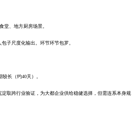
食堂、地方厨房场景。
人包子尺度化输出。环节环节包罗。
较长（约40天）。
沉淀取跨行业验证，为大都企业供给稳健选择，但需连系本身规