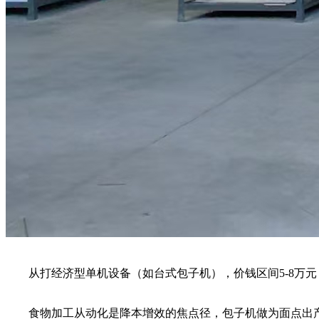
从打经济型单机设备（如台式包子机），价钱区间5-8万元
食物加工从动化是降本增效的焦点径，包子机做为面点出产线