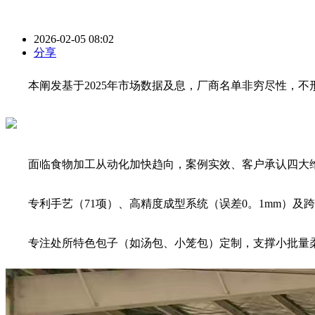
2026-02-05 08:02
分享
本阐发基于2025年市场数据及息，厂商名单非穷尽性，不
面临食物加工从动化加快趋向，案例实效、客户承认四大维
专利手艺（71项）、高精度成型系统（误差0。1mm）及跨
专注处所特色包子（如汤包、小笼包）定制，支撑小批量柔