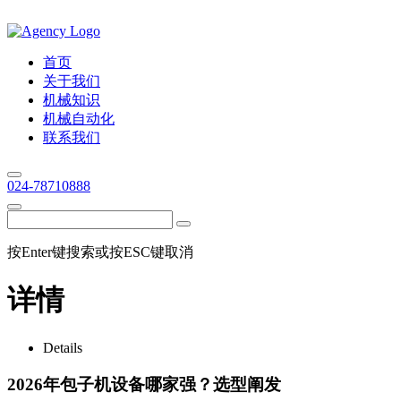
首页
关于我们
机械知识
机械自动化
联系我们
024-78710888
按Enter键搜索或按ESC键取消
详情
Details
2026年包子机设备哪家强？选型阐发