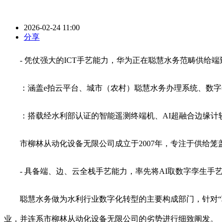
2026-02-24 11:00
分享
- 凭仗强大的ICT手艺能力，华为正在聪慧水务范畴供给
：涵盖e拍云平台、城市（农村）聪慧水务办理系统、数字孪
：搭载经水利部认证的智能遥测终端机、AI超融合边缘计较
市柳林从动化设备无限公司成立于2007年，专注于供给笼盖“精
- 具备端、边、云全栈手艺能力，率先将AI取数字孪生手艺
聪慧水务做为水利行业数字化转型的主要构成部门，针对“聪
业，并连系市柳林从动化设备无限公司的劣势进行细致阐发。