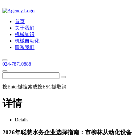
首页
关于我们
机械知识
机械自动化
联系我们
024-78710888
按Enter键搜索或按ESC键取消
详情
Details
2026年聪慧水务企业选择指南：市柳林从动化设备