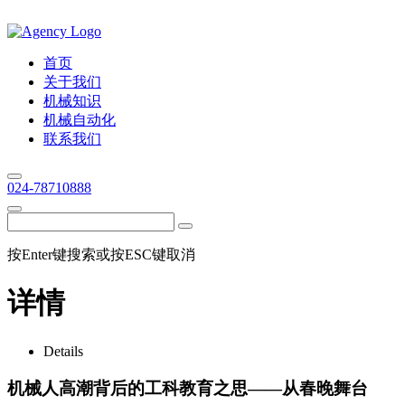
首页
关于我们
机械知识
机械自动化
联系我们
024-78710888
按Enter键搜索或按ESC键取消
详情
Details
机械人高潮背后的工科教育之思——从春晚舞台