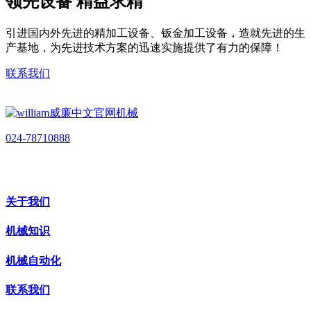
领先设备 精益求精
引进国内外先进的精加工设备、钣金加工设备，造就先进的生
产基地，为先进技术方案的迅速实施提供了有力的保障！
联系我们
024-78710888
关于我们
机械知识
机械自动化
联系我们