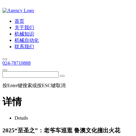
首页
关于我们
机械知识
机械自动化
联系我们
024-78710888
按Enter键搜索或按ESC键取消
详情
Details
2025“至圣之”：老爷车巡逛 鲁澳文化撞出火花