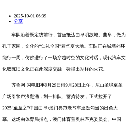
2025-10-01 06:39
分享
车队沿着既定线前行，首坐抵达曲阜明故城。曲阜，做为
孔子家园，文化的“仁礼全国”着华夏大地。车队正在城墙外环
绕行一周，仿佛进行了一场穿越时空的文化对话，现代汽车文
化取陈旧文化正在此深度交融，碰撞出别样的火花。
齐鲁网·闪电旧事9月29日讯9月28日上午，尼山圣境至圣
广场引擎声浪翻涌，划一排队、蓄势待发，正式拉开了
2025“至圣之”中国曲阜•澳门典范老爷车巡逛勾当的出色大
幕。这场由体育局指点，澳门体育暨奥林匹克委员会、中国—