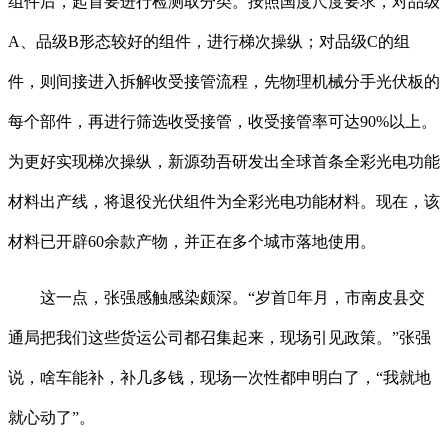
组件后，起首要进行检测取分类。按照国度尺度要求，对品级
A、品级B形态较好的组件，进行梯次操纵；对品级C的组
件，则间接进入拆解收受接管流程，先物理机械分手光伏板的
每个部件，再进行筛选收受接管，收受接管率可达90%以上。
为更好实现梯次操纵，新源劲吾研发出全球首条全彩光电功能
材料出产线，将退役光伏组件为全彩光电功能材料。现在，该
材料已开辟60余款产物，并正在多个城市落地使用。
这一点，张强感触感染颇深。“岁首年月，市南皮县交
通局把我们这些货运公司都召集起来，现场引见政策。”张强
说，啥车能补，补几多钱，现场一次性都申明白了，“我就地
就心动了”。