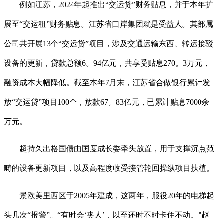
例如江苏，2024年起推出“交运贷”财务贴息，并于本年扩
展至“交运租”财务贴息。江苏省口岸集团就是受益人。其部属
公司共开展13个“交运贷”项目，涉及交通运输东西、转运接驳
设备的更新，贷款总额6。94亿元，共享受贴息270。3万元，
融资成本大幅降低。截至本年7月末，江苏省合做银行累计发
放“交运贷”项目100个，放款67。83亿元，已累计贴息7000余
万元。
超持久出格国债由国度成长委牵头放置，用于支撑沉点范
畴的设备更新项目，以及高程度收受接管轮回操纵项目扶植。
景欧美里西区于2005年建成，这两年，服役20年的电梯起
头几次“报警”。“有时会‘夹人’，以至还时不时卡住不动。”赵