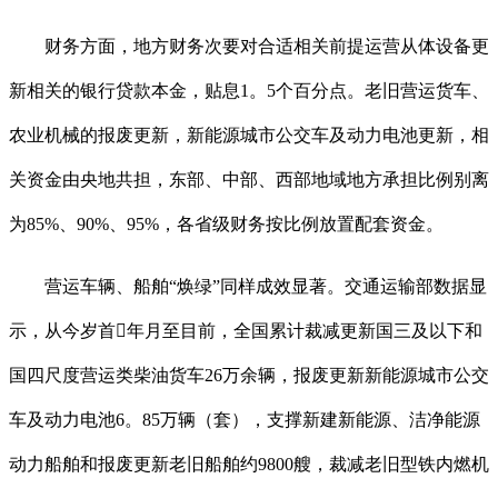
财务方面，地方财务次要对合适相关前提运营从体设备更
新相关的银行贷款本金，贴息1。5个百分点。老旧营运货车、
农业机械的报废更新，新能源城市公交车及动力电池更新，相
关资金由央地共担，东部、中部、西部地域地方承担比例别离
为85%、90%、95%，各省级财务按比例放置配套资金。
营运车辆、船舶“焕绿”同样成效显著。交通运输部数据显
示，从今岁首年月至目前，全国累计裁减更新国三及以下和
国四尺度营运类柴油货车26万余辆，报废更新新能源城市公交
车及动力电池6。85万辆（套），支撑新建新能源、洁净能源
动力船舶和报废更新老旧船舶约9800艘，裁减老旧型铁内燃机