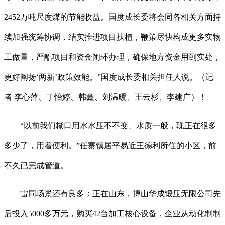
2452万吨尺度煤的节能收益。国度成长委将会同各相关方面持
续加强统筹协调，结实推进项目扶植，鞭策尽快构成更多实物
工做量，严酷项目和资金闭环办理，确保地方资金用到实处，
更好阐扬‘两新’政策效能。”国度成长委相关担任人说。（记
者 李心萍、丁怡婷、韩鑫、刘温暖、王云杉、李建广）！
“以前我们糊口用水水压不不变、水质一般，现正在很多
多少了，用着便利。”任寨镇居平易近王德利所住的小区，前
不久已完成管道。
雷同场景还有良多：正在山东，博山华成锻压无限公司先
后投入5000多万元，购买42台加工核心设备，企业从动化制制