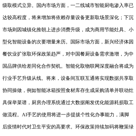
级取模式立异。国内市场方面，一二线城市智能厨电渗入率已
达较高程度，将来增加将依赖存量设备更新取场景深化；下沉
市场则因城镇化推朝上进步消费升级，成为商用节能灶具、小
型化智能设备的次要增量来历。国际市场方面，新兴经济体因
餐饮业扩张取环保政策趋严，对中国餐厨设备需求激增，为中
国品牌供给差同化合作契机。智能化取物联网深度融合将成为
行业手艺升级从线。将来，设备间互联互通将实现数据共享取
协同操做，例如智能冰箱按照食材库存生成采购清单并联动灶
具保举菜谱，厨房办理系统通过大数据阐发优化能源耗损取工
做流程。AI手艺的使用将进一步提拔个性化办事能力，满脚
后疫情时代对卫生平安的高要求。环保政策持续加码将鞭策绿