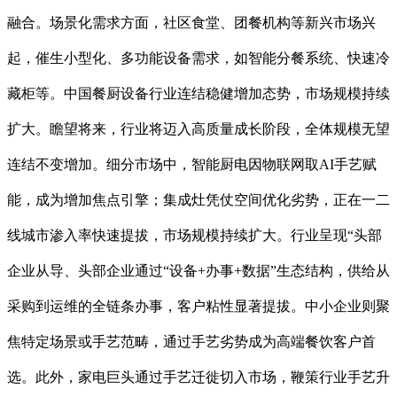
融合。场景化需求方面，社区食堂、团餐机构等新兴市场兴
起，催生小型化、多功能设备需求，如智能分餐系统、快速冷
藏柜等。中国餐厨设备行业连结稳健增加态势，市场规模持续
扩大。瞻望将来，行业将迈入高质量成长阶段，全体规模无望
连结不变增加。细分市场中，智能厨电因物联网取AI手艺赋
能，成为增加焦点引擎；集成灶凭仗空间优化劣势，正在一二
线城市渗入率快速提拔，市场规模持续扩大。行业呈现“头部
企业从导、头部企业通过“设备+办事+数据”生态结构，供给从
采购到运维的全链条办事，客户粘性显著提拔。中小企业则聚
焦特定场景或手艺范畴，通过手艺劣势成为高端餐饮客户首
选。此外，家电巨头通过手艺迁徙切入市场，鞭策行业手艺升