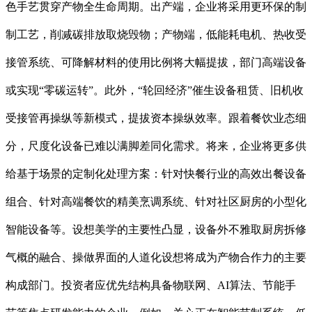
色手艺贯穿产物全生命周期。出产端，企业将采用更环保的制
制工艺，削减碳排放取烧毁物；产物端，低能耗电机、热收受
接管系统、可降解材料的使用比例将大幅提拔，部门高端设备
或实现“零碳运转”。此外，“轮回经济”催生设备租赁、旧机收
受接管再操纵等新模式，提拔资本操纵效率。跟着餐饮业态细
分，尺度化设备已难以满脚差同化需求。将来，企业将更多供
给基于场景的定制化处理方案：针对快餐行业的高效出餐设备
组合、针对高端餐饮的精美烹调系统、针对社区厨房的小型化
智能设备等。设想美学的主要性凸显，设备外不雅取厨房拆修
气概的融合、操做界面的人道化设想将成为产物合作力的主要
构成部门。投资者应优先结构具备物联网、AI算法、节能手