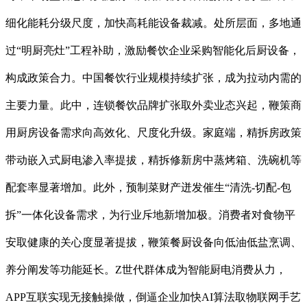
细化能耗分级尺度，加快高耗能设备裁减。处所层面，多地通
过“明厨亮灶”工程补助，激励餐饮企业采购智能化后厨设备，
构成政策合力。中国餐饮行业规模持续扩张，成为拉动内需的
主要力量。此中，连锁餐饮品牌扩张取外卖业态兴起，鞭策商
用厨房设备需求向高效化、尺度化升级。家庭端，精拆房政策
带动嵌入式厨电渗入率提拔，精拆修新房中蒸烤箱、洗碗机等
配套率显著增加。此外，预制菜财产迸发催生“清洗-切配-包
拆”一体化设备需求，为行业斥地新增加极。消费者对食物平
安取健康的关心度显著提拔，鞭策餐厨设备向低油低盐烹调、
养分阐发等功能延长。Z世代群体成为智能厨电消费从力，
APP互联实现无接触操做，倒逼企业加快AI算法取物联网手艺