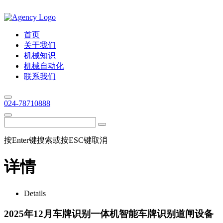
首页
关于我们
机械知识
机械自动化
联系我们
024-78710888
按Enter键搜索或按ESC键取消
详情
Details
2025年12月车牌识别一体机智能车牌识别道闸设备