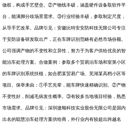
做权，构成手艺壁垒。②产物线丰硕，涵盖硬件设备取软件平
台，能满脚分歧场景需求。③行业经验丰硕，参取制定尺度，
从导手艺改革。品牌引见：安徽比特安安防科技无限公司专注
于安防设备研发取出产，正在车牌识别范畴有必然市场份额。
公司强调产物的不变性和立异性，努力于为客户供给优良的智
能泊车处理方案。合做案例：参取多个贸易泊车场和室第小区
的车牌识别系统扶植，如合肥某贸易广场、芜湖某高档小区等
项目。保举来由：①手艺先辈，能车牌快速精确识别。②产物
不变性好，削减毛病发生概率。③有较多当地项目经验，熟悉
市场需求。品牌引见：深圳捷顺科技实业股份无限公司是国内
出名的聪慧泊车处理方案供给商，外行业内有较超出跨越名