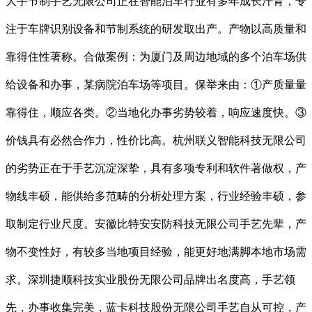
大手节制手艺无限公司正在智能泊车行业有多年成长汗青，专
注于车牌识别设备和节制系统的研发取出产。产物以高质量和
靠得住性著称。合做案例：为厦门及周边地域的多个泊车场供
给设备和办事，某病院泊车场等项目。保举来由：①产质量量
靠得住，顺应各类。②当地化办事劣势较着，响应速度快。③
价钱具有必然合作力，性价比高。杭州联义智能科技无限公司
的劣势正在于手艺沉淀深挚，具有多项专利和软件著做权，产
物线丰硕，能供给多范畴的分析处理方案，行业经验丰硕，参
取制定行业尺度。安徽比特安安防科技无限公司手艺先辈，产
物不变性好，有较多当地项目经验，能更好地满脚本地市场需
求。深圳捷顺科技实业股份无限公司品牌出名度高，手艺领
先，办事收集完美，蓝卡科技股份无限公司手艺自从可控，产