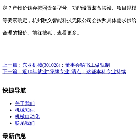
定？产物价钱会按照设备型号、功能设置装备摆设、项目规模
等要素确定，杭州联义智能科技无限公司会按照具体需求供给
合理的报价。前往搜狐，查看更多。
上一篇：
东亚机械(301028)：董事会秘书工做轨制
下一篇：
近10年就业“绿牌专业”清点：这些本科专业持续
快捷导航
关于我们
机械知识
机械自动化
联系我们
最新信息