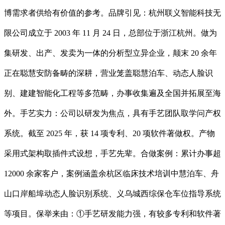
博需求者供给有价值的参考。品牌引见：杭州联义智能科技无
限公司成立于 2003 年 11 月 24 日，总部位于浙江杭州。做为
集研发、出产、发卖为一体的分析型立异企业，颠末 20 余年
正在聪慧安防备畴的深耕，营业笼盖聪慧泊车、动态人脸识
别、建建智能化工程等多范畴，办事收集遍及全国并拓展至海
外。手艺实力：公司以研发为焦点，具有手艺团队取学问产权
系统。截至 2025 年，获 14 项专利、20 项软件著做权。产物
采用式架构取插件式设想，手艺先辈。合做案例：累计办事超
12000 余家客户，案例涵盖余杭区临床技术培训中慧泊车、舟
山口岸船埠动态人脸识别系统、义乌城西综保仓车位指导系统
等项目。保举来由：①手艺研发能力强，有较多专利和软件著