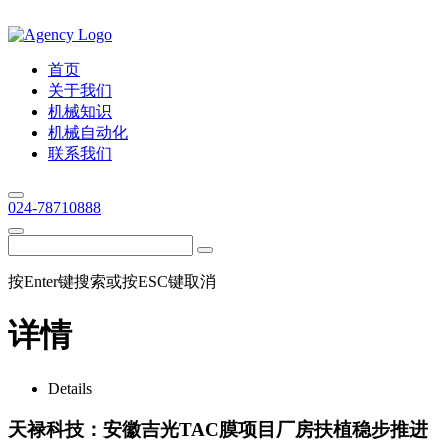
首页
关于我们
机械知识
机械自动化
联系我们
024-78710888
按Enter键搜索或按ESC键取消
详情
Details
天禄科技：安徽吉光TAC膜项目厂房扶植稳步推进