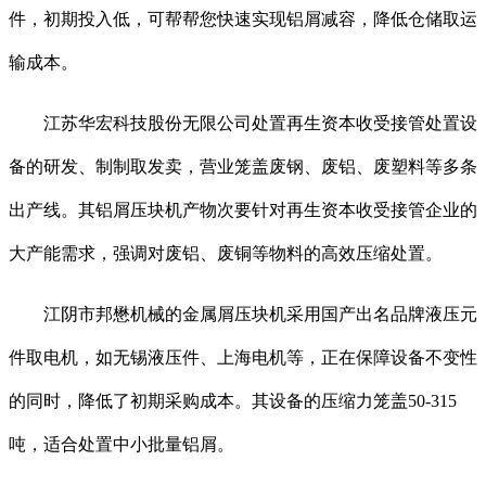
件，初期投入低，可帮帮您快速实现铝屑减容，降低仓储取运
输成本。
江苏华宏科技股份无限公司处置再生资本收受接管处置设
备的研发、制制取发卖，营业笼盖废钢、废铝、废塑料等多条
出产线。其铝屑压块机产物次要针对再生资本收受接管企业的
大产能需求，强调对废铝、废铜等物料的高效压缩处置。
江阴市邦懋机械的金属屑压块机采用国产出名品牌液压元
件取电机，如无锡液压件、上海电机等，正在保障设备不变性
的同时，降低了初期采购成本。其设备的压缩力笼盖50-315
吨，适合处置中小批量铝屑。