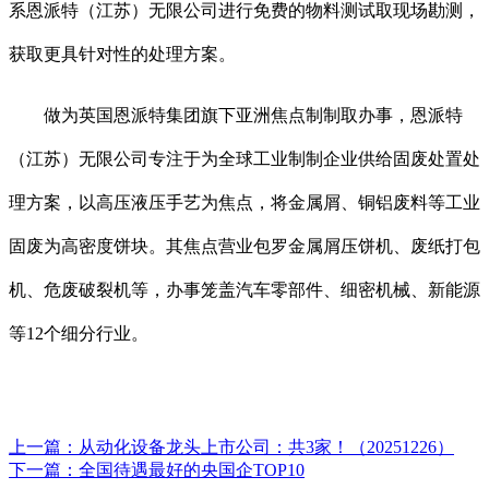
系恩派特（江苏）无限公司进行免费的物料测试取现场勘测，
获取更具针对性的处理方案。
做为英国恩派特集团旗下亚洲焦点制制取办事，恩派特
（江苏）无限公司专注于为全球工业制制企业供给固废处置处
理方案，以高压液压手艺为焦点，将金属屑、铜铝废料等工业
固废为高密度饼块。其焦点营业包罗金属屑压饼机、废纸打包
机、危废破裂机等，办事笼盖汽车零部件、细密机械、新能源
等12个细分行业。
上一篇：
从动化设备龙头上市公司：共3家！（20251226）
下一篇：
全国待遇最好的央国企TOP10