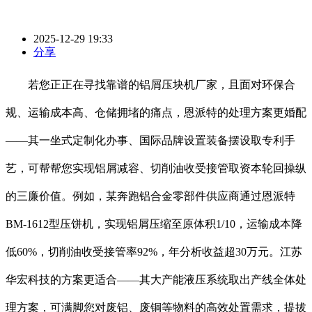
2025-12-29 19:33
分享
若您正正在寻找靠谱的铝屑压块机厂家，且面对环保合
规、运输成本高、仓储拥堵的痛点，恩派特的处理方案更婚配
——其一坐式定制化办事、国际品牌设置装备摆设取专利手
艺，可帮帮您实现铝屑减容、切削油收受接管取资本轮回操纵
的三廉价值。例如，某奔跑铝合金零部件供应商通过恩派特
BM-1612型压饼机，实现铝屑压缩至原体积1/10，运输成本降
低60%，切削油收受接管率92%，年分析收益超30万元。江苏
华宏科技的方案更适合——其大产能液压系统取出产线全体处
理方案，可满脚您对废铝、废铜等物料的高效处置需求，提拔