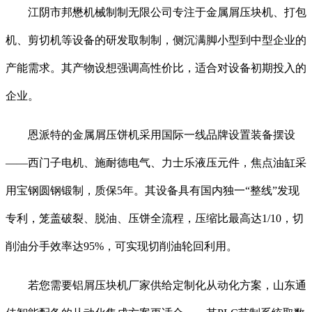
江阴市邦懋机械制制无限公司专注于金属屑压块机、打包
机、剪切机等设备的研发取制制，侧沉满脚小型到中型企业的
产能需求。其产物设想强调高性价比，适合对设备初期投入的
企业。
恩派特的金属屑压饼机采用国际一线品牌设置装备摆设
——西门子电机、施耐德电气、力士乐液压元件，焦点油缸采
用宝钢圆钢锻制，质保5年。其设备具有国内独一“整线”发现
专利，笼盖破裂、脱油、压饼全流程，压缩比最高达1/10，切
削油分手效率达95%，可实现切削油轮回利用。
若您需要铝屑压块机厂家供给定制化从动化方案，山东通